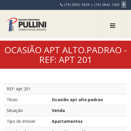
(19) 3892-3929 | (19) 3842-1500
OCASIÃO APT ALTO.PADRAO -
REF: APT 201
REF: Apt 201
Título
Ocasião apt alto.padrao
Situação
Venda
Tipo de Imóvel
Apartamentos